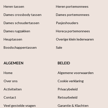
Heren tassen
Heren portemonnees
Dames crossbody tassen
Dames portemonnees
Dames schoudertassen
Pasjeshouders
Dames rugzakken
Horeca portemonnees
Heuptassen
Overige klein lederwaren
Boodschappen­tassen
Sale
ALGEMEEN
BELEID
Home
Algemene voorwaarden
Over ons
Cookie verklaring
Activiteiten
Privacybeleid
Contact
Retourbeleid
Veel gestelde vragen
Garantie & Klachten