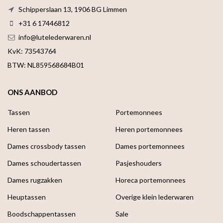
Schipperslaan 13, 1906 BG Limmen
+31 6 17446812
info@lutelederwaren.nl
KvK: 73543764
BTW: NL859568684B01
ONS AANBOD
Tassen
Portemonnees
Heren tassen
Heren portemonnees
Dames crossbody tassen
Dames portemonnees
Dames schoudertassen
Pasjeshouders
Dames rugzakken
Horeca portemonnees
Heuptassen
Overige klein lederwaren
Boodschappen­tassen
Sale