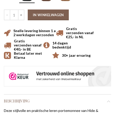
IN WINKELWAGEN
Gratis
Snelle levering binnen 1 a
verzenden vanaf
2 werkdagen verzonden
€25,- in NL
Gratis
14 dagen
verzenden vanaf
bedenktijd
€40,- in BE
Betaal later met
30+ jaar ervaring
Klarna
BESCHRIJVING
Deze stijlvolle en praktische leren portemonnee van Hide &