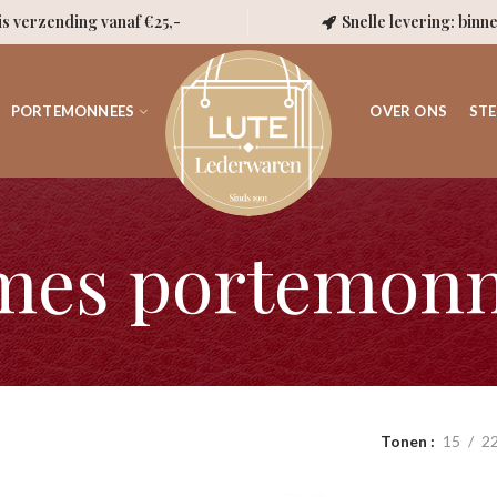
is verzending vanaf €25,-
Snelle levering: binn
PORTEMONNEES
OVER ONS
STE
mes portemonn
Tonen
15
2