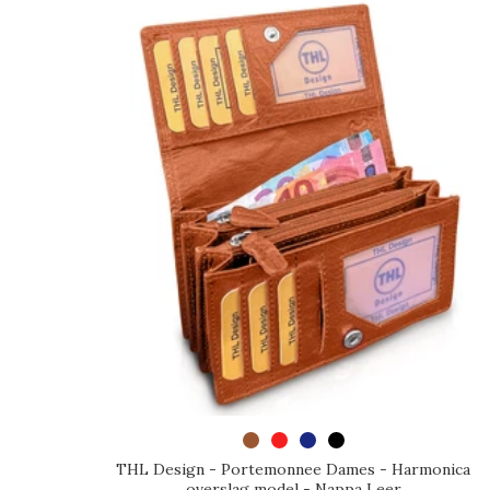
SELECTEER OPTIES
THL Design - Portemonnee Dames - Harmonica
overslag model - Nappa Leer