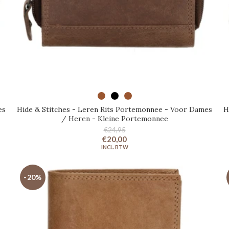
SELECTEER OPTIES
es
Hide & Stitches - Leren Rits Portemonnee - Voor Dames
H
/ Heren - Kleine Portemonnee
€24,95
€20,00
-20%