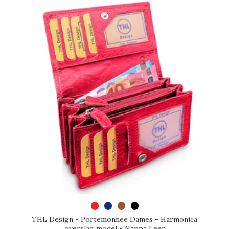
SELECTEER OPTIES
THL Design - Portemonnee Dames - Harmonica
overslag model - Nappa Leer