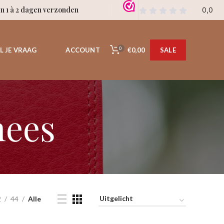
en 1 à 2 dagen verzonden
0
€0,00
L JE VRAAG
ACCOUNT
SALE
ees
2
44
Alle