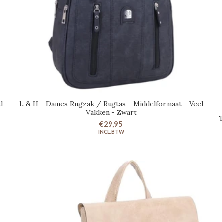
l
L & H - Dames Rugzak / Rugtas - Middelformaat - Veel
IN WINKELWAGEN
Vakken - Zwart
T
€29,95