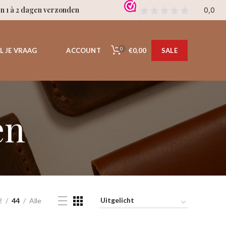
en 1 à 2 dagen verzonden
0
€0,00
L JE VRAAG
ACCOUNT
SALE
en
2
44
Alle