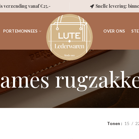
is verzending vanaf €25,-
Snelle levering: binn
PORTEMONNEES
OVER ONS
STE
ames rugzakk
Tonen
15
2