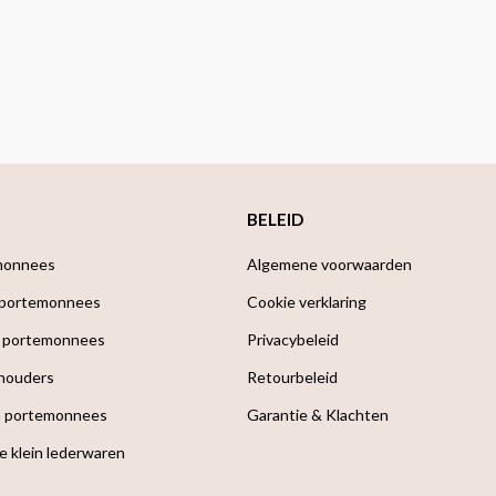
BELEID
monnees
Algemene voorwaarden
 portemonnees
Cookie verklaring
 portemonnees
Privacybeleid
houders
Retourbeleid
a portemonnees
Garantie & Klachten
e klein lederwaren