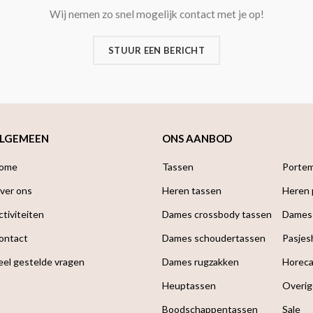
Wij nemen zo snel mogelijk contact met je op!
STUUR EEN BERICHT
LGEMEEN
ONS AANBOD
ome
Tassen
Porte
ver ons
Heren tassen
Heren
ctiviteiten
Dames crossbody tassen
Dames
ontact
Dames schoudertassen
Pasjes
eel gestelde vragen
Dames rugzakken
Horec
Heuptassen
Overig
Boodschappen­tassen
Sale