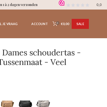
en 1 à 2 dagen verzonden
0
€0,00
L JE VRAAG
ACCOUNT
SALE
 Dames schoudertas -
 Tussenmaat - Veel