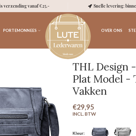
is verzending vanaf €25,-
Snelle levering: binn
PORTEMONNEES
OVER ONS
STE
THL Design -
Plat Model -
Vakken
€29,95
Kleur: