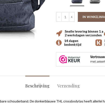
IN WINKELWA
Snelle levering binnen 1 a
2 werkdagen verzonden
14 dagen
bedenktijd
Beschrijving
Verzending
re schouderband. De donkerblauwe THL crossbodytas heeft allerlei handi