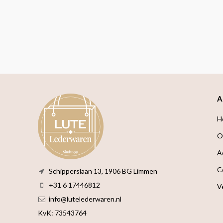
A
H
O
A
C
Schipperslaan 13, 1906 BG Limmen
+31 6 17446812
V
info@lutelederwaren.nl
KvK: 73543764