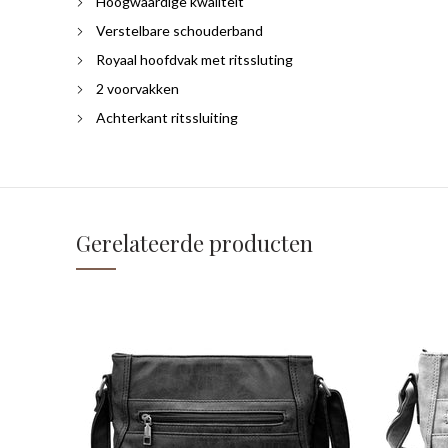
Hoogwaardige kwaliteit
Verstelbare schouderband
Royaal hoofdvak met ritssluting
2 voorvakken
Achterkant ritssluiting
Gerelateerde producten