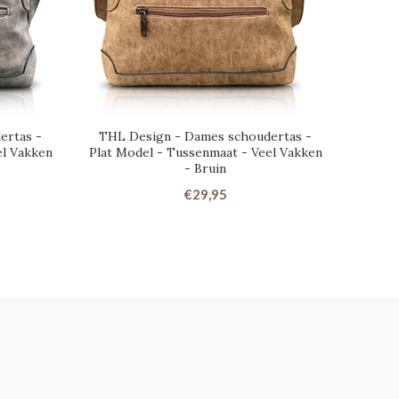
ertas -
THL Design - Dames schoudertas -
THL 
el Vakken
Plat Model - Tussenmaat - Veel Vakken
- Bruin
€29,95