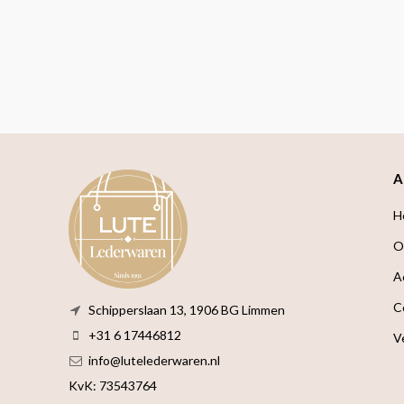
A
H
O
A
C
Schipperslaan 13, 1906 BG Limmen
+31 6 17446812
V
info@lutelederwaren.nl
KvK: 73543764