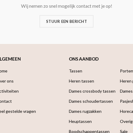
Wij nemen zo snel mogelijk contact met je op!
STUUR EEN BERICHT
LGEMEEN
ONS AANBOD
ome
Tassen
Porte
ver ons
Heren tassen
Heren
ctiviteiten
Dames crossbody tassen
Dames
ontact
Dames schoudertassen
Pasjes
eel gestelde vragen
Dames rugzakken
Horec
Heuptassen
Overig
Boodschappen­tassen
Sale