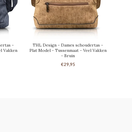
ertas -
THL Design - Dames schoudertas -
THL 
el Vakken
Plat Model - Tussenmaat - Veel Vakken
- Bruin
€29,95