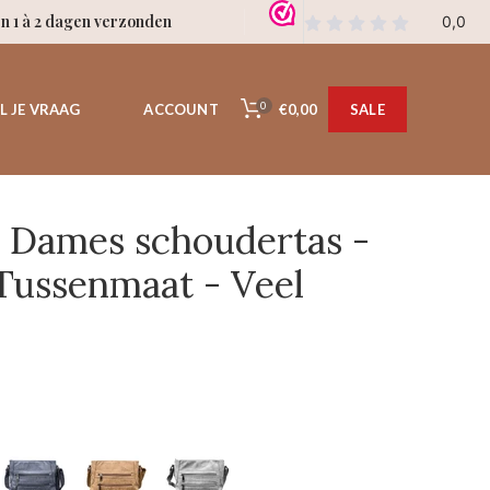
en 1 à 2 dagen verzonden
0
€0,00
L JE VRAAG
ACCOUNT
SALE
 Dames schoudertas -
 Tussenmaat - Veel