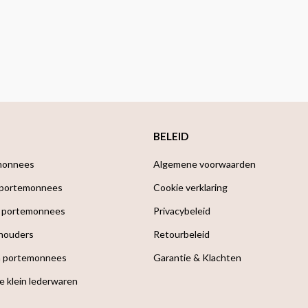
BELEID
monnees
Algemene voorwaarden
 portemonnees
Cookie verklaring
 portemonnees
Privacybeleid
houders
Retourbeleid
a portemonnees
Garantie & Klachten
e klein lederwaren