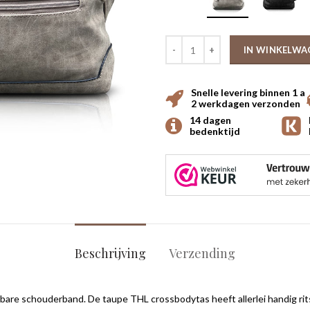
IN WINKELWA
Snelle levering binnen 1 a
2 werkdagen verzonden
14 dagen
bedenktijd
Beschrijving
Verzending
re schouderband. De taupe THL crossbodytas heeft allerlei handig ritsva