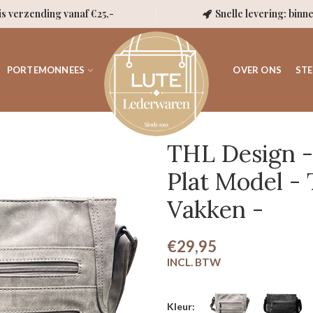
is verzending vanaf €25,-
Snelle levering: binn
PORTEMONNEES
OVER ONS
STE
THL Design -
Plat Model -
Vakken -
€29,95
Kleur: