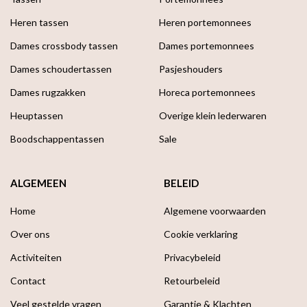
Heren tassen
Heren portemonnees
Dames crossbody tassen
Dames portemonnees
Dames schoudertassen
Pasjeshouders
Dames rugzakken
Horeca portemonnees
Heuptassen
Overige klein lederwaren
Boodschappen­tassen
Sale
ALGEMEEN
BELEID
Home
Algemene voorwaarden
Over ons
Cookie verklaring
Activiteiten
Privacybeleid
Contact
Retourbeleid
Veel gestelde vragen
Garantie & Klachten