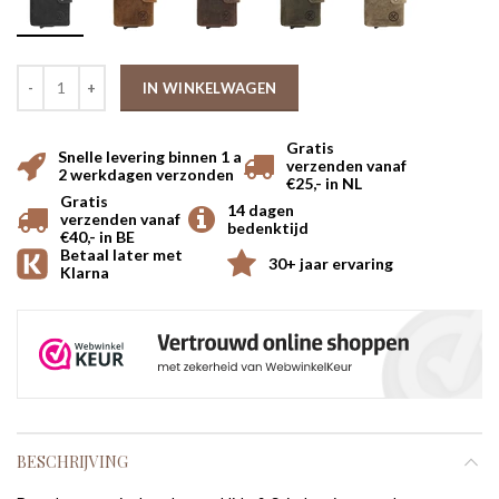
IN WINKELWAGEN
Gratis
Snelle levering binnen 1 a
verzenden vanaf
2 werkdagen verzonden
€25,- in NL
Gratis
14 dagen
verzenden vanaf
bedenktijd
€40,- in BE
Betaal later met
30+ jaar ervaring
Klarna
BESCHRIJVING