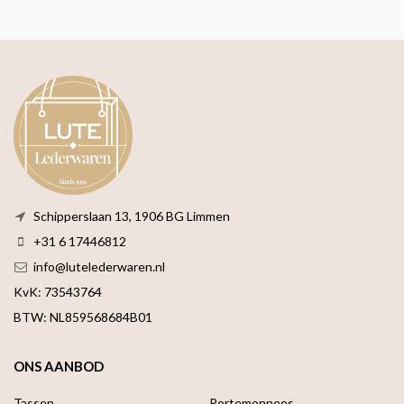
Schipperslaan 13, 1906 BG Limmen
+31 6 17446812
info@lutelederwaren.nl
KvK: 73543764
BTW: NL859568684B01
ONS AANBOD
Tassen
Portemonnees