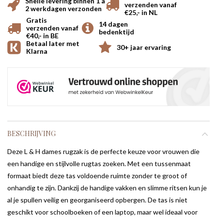
Snelle levering binnen 1 a
verzenden vanaf
2 werkdagen verzonden
€25,- in NL
Gratis
14 dagen
verzenden vanaf
bedenktijd
€40,- in BE
Betaal later met
30+ jaar ervaring
Klarna
BESCHRIJVING
Deze L & H dames rugzak is de perfecte keuze voor vrouwen die
een handige en stijlvolle rugtas zoeken. Met een tussenmaat
formaat biedt deze tas voldoende ruimte zonder te groot of
onhandig te zijn. Dankzij de handige vakken en slimme ritsen kun je
al je spullen veilig en georganiseerd opbergen. De tas is niet
geschikt voor schoolboeken of een laptop, maar wel ideaal voor