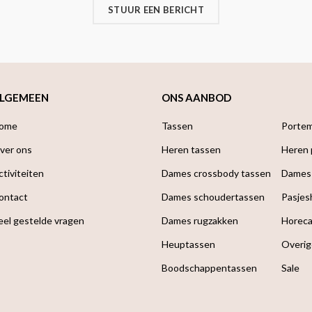
STUUR EEN BERICHT
LGEMEEN
ONS AANBOD
ome
Tassen
Porte
ver ons
Heren tassen
Heren
ctiviteiten
Dames crossbody tassen
Dames
ontact
Dames schoudertassen
Pasjes
eel gestelde vragen
Dames rugzakken
Horec
Heuptassen
Overig
Boodschappen­tassen
Sale