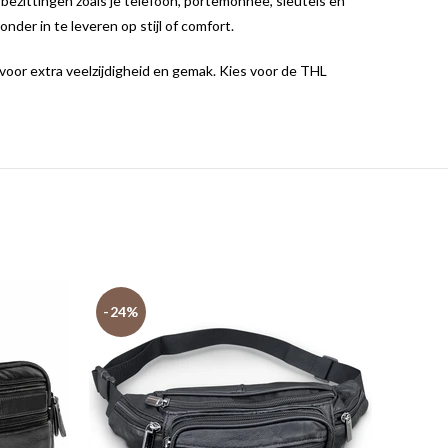
ezittingen zoals je telefoon, portemonnee, sleutels en
nder in te leveren op stijl of comfort.
s voor extra veelzijdigheid en gemak. Kies voor de THL
-24%