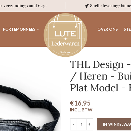
is verzending vanaf €25,-
Snelle levering: binn
PORTEMONNEES
OVER ONS
STE
THL Design 
/ Heren - Bu
Plat Model -
€16,95
IN WINKELWA