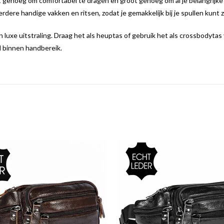
genoeg om comfortabel te dragen en groot genoeg om al je belangrijke b
ere handige vakken en ritsen, zodat je gemakkelijk bij je spullen kunt zo
en luxe uitstraling. Draag het als heuptas of gebruik het als crossbodyta
d binnen handbereik.