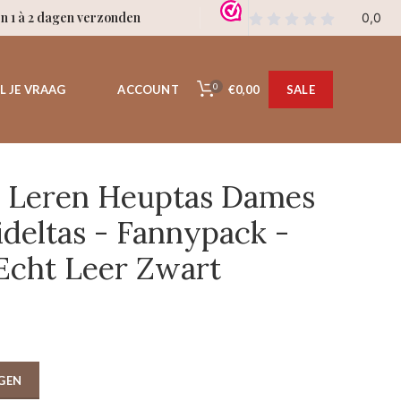
en 1 à 2 dagen verzonden
0
€0,00
L JE VRAAG
ACCOUNT
SALE
- Leren Heuptas Dames
ideltas - Fannypack -
 Echt Leer Zwart
GEN