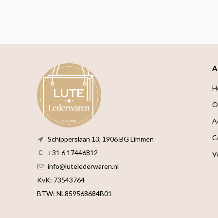
A
H
O
A
C
Schipperslaan 13, 1906 BG Limmen
+31 6 17446812
V
info@lutelederwaren.nl
KvK: 73543764
BTW: NL859568684B01