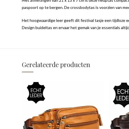
Met afmetingen van 21 x 13 x 7 cm is deze heuptas compact 
paspoort op te bergen. De crossbodytas is voorzien van meerd
Het hoogwaardige leer geeft dit festival tasje een tijdloze 
Design buideltas en ervaar het gemak van je essentials altij
Gerelateerde producten