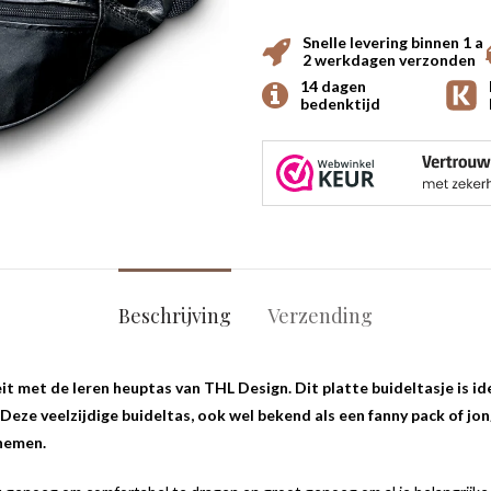
Snelle levering binnen 1 a
2 werkdagen verzonden
14 dagen
bedenktijd
Beschrijving
Verzending
eit met de leren heuptas van THL Design. Dit platte buideltasje is i
l. Deze veelzijdige buideltas, ook wel bekend als een fanny pack of j
 nemen.