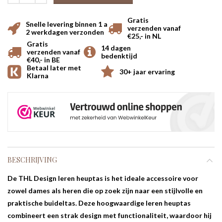
Gratis
Snelle levering binnen 1 a
verzenden vanaf
2 werkdagen verzonden
€25,- in NL
Gratis
14 dagen
verzenden vanaf
bedenktijd
€40,- in BE
Betaal later met
30+ jaar ervaring
Klarna
BESCHRIJVING
De THL Design leren heuptas is het ideale accessoire voor
zowel dames als heren die op zoek zijn naar een stijlvolle en
praktische buideltas. Deze hoogwaardige leren heuptas
combineert een strak design met functionaliteit, waardoor hij