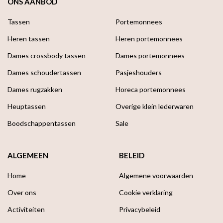
ONS AANBOD
Tassen
Portemonnees
Heren tassen
Heren portemonnees
Dames crossbody tassen
Dames portemonnees
Dames schoudertassen
Pasjeshouders
Dames rugzakken
Horeca portemonnees
Heuptassen
Overige klein lederwaren
Boodschappen­tassen
Sale
ALGEMEEN
BELEID
Home
Algemene voorwaarden
Over ons
Cookie verklaring
Activiteiten
Privacybeleid