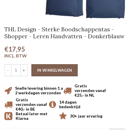
THL Design - Sterke Boodschappentas -
Shopper - Leren Handvatten - Donkerblauw
€17,95
IN WINKELWAGEN
Gratis
Snelle levering binnen 1 a
verzenden vanaf
2 werkdagen verzonden
€25,- in NL
Gratis
14 dagen
verzenden vanaf
bedenktijd
€40,- in BE
Betaal later met
30+ jaar ervaring
Klarna