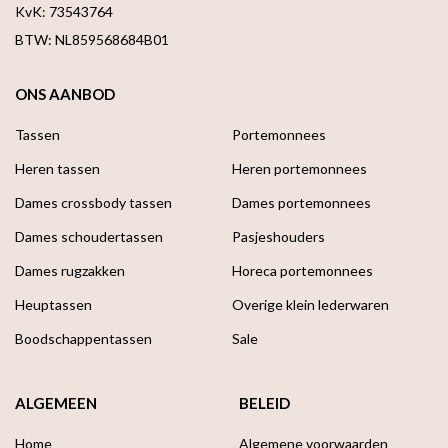
KvK: 73543764
BTW: NL859568684B01
ONS AANBOD
Tassen
Portemonnees
Heren tassen
Heren portemonnees
Dames crossbody tassen
Dames portemonnees
Dames schoudertassen
Pasjeshouders
Dames rugzakken
Horeca portemonnees
Heuptassen
Overige klein lederwaren
Boodschappen­tassen
Sale
ALGEMEEN
BELEID
Home
Algemene voorwaarden