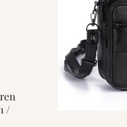
eren
n /