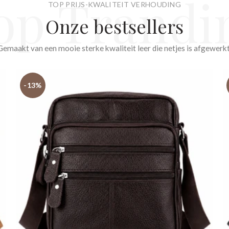
op Trandi
TOP PRIJS-KWALITEIT VERHOUDING
Onze bestsellers
Gemaakt van een mooie sterke kwaliteit leer die netjes is afgewerkt
-13%