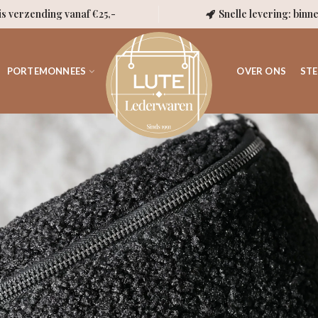
is verzending vanaf €25,-
Snelle levering: binn
PORTEMONNEES
OVER ONS
STE