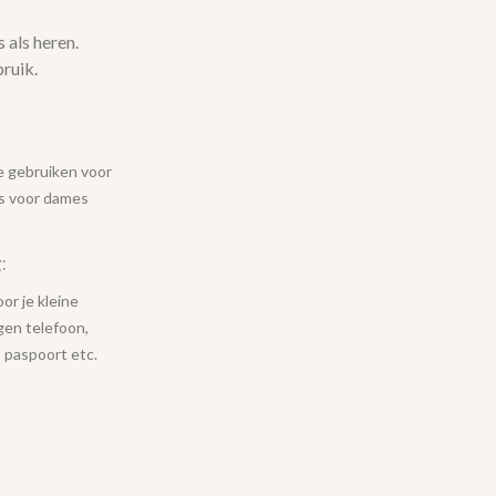
 als heren.
bruik.
:
e gebruiken voor
ls voor dames
:
oor je kleine
gen telefoon,
, paspoort etc.