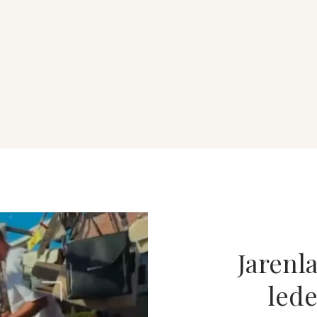
Jarenl
led