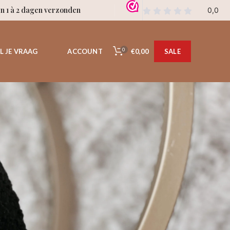
en 1 à 2 dagen verzonden
0
€0,00
L JE VRAAG
ACCOUNT
SALE