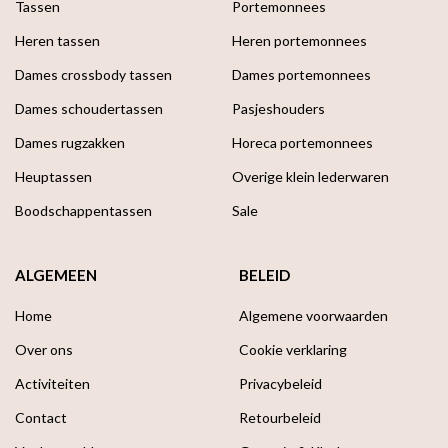
Tassen
Portemonnees
Heren tassen
Heren portemonnees
Dames crossbody tassen
Dames portemonnees
Dames schoudertassen
Pasjeshouders
Dames rugzakken
Horeca portemonnees
Heuptassen
Overige klein lederwaren
Boodschappen­tassen
Sale
ALGEMEEN
BELEID
Home
Algemene voorwaarden
Over ons
Cookie verklaring
Activiteiten
Privacybeleid
Contact
Retourbeleid