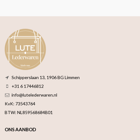
Schipperslaan 13, 1906 BG Limmen
+31 6 17446812
info@lutelederwaren.nl
KvK: 73543764
BTW: NL859568684B01
ONS AANBOD