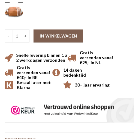
IN WINKELWAGEN
Gratis
Snelle levering binnen 1 a
verzenden vanaf
2 werkdagen verzonden
€25,- in NL
Gratis
14 dagen
verzenden vanaf
bedenktijd
€40,- in BE
Betaal later met
30+ jaar ervaring
Klarna