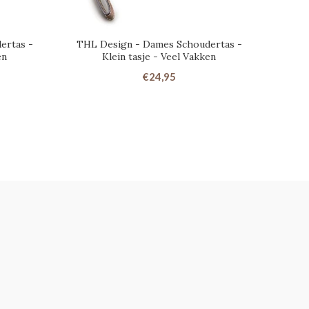
ertas -
THL Design - Dames Schoudertas -
T
en
Klein tasje - Veel Vakken
€24,95