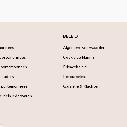
BELEID
monnees
Algemene voorwaarden
 portemonnees
Cookie verklaring
 portemonnees
Privacybeleid
houders
Retourbeleid
a portemonnees
Garantie & Klachten
e klein lederwaren