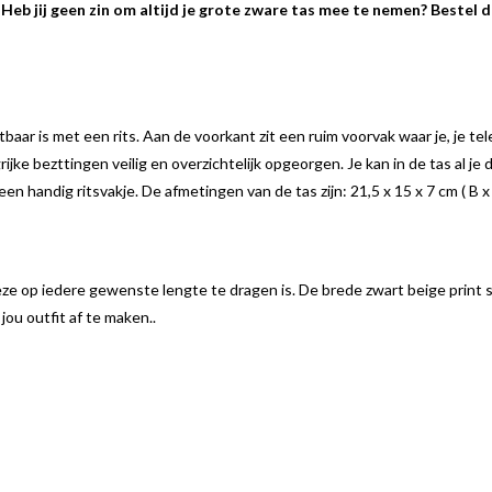
Heb jij geen zin om altijd je grote zware tas mee te nemen? Bestel 
aar is met een rits. Aan de voorkant zit een ruim voorvak waar je, je tel
ngrijke bezttingen veilig en overzichtelijk opgeorgen. Je kan in de tas al j
n handig ritsvakje. De afmetingen van de tas zijn: 21,5 x 15 x 7 cm ( B x 
e op iedere gewenste lengte te dragen is. De brede zwart beige print 
ou outfit af te maken..