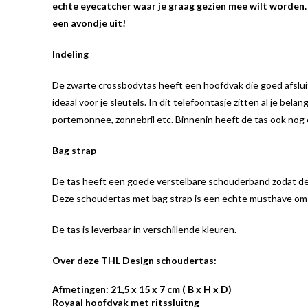
echte eyecatcher waar je graag gezien mee wilt worden. 
een avondje uit!
Indeling
De zwarte crossbodytas heeft een hoofdvak die goed afsluitb
ideaal voor je sleutels. In dit telefoontasje zitten al je bela
portemonnee, zonnebril etc. Binnenin heeft de tas ook nog ee
Bag strap
De tas heeft een goede verstelbare schouderband zodat dez
Deze schoudertas met bag strap is een echte musthave om j
De tas is leverbaar in verschillende kleuren.
Over deze THL Design schoudertas:
Afmetingen: 21,5 x 15 x 7 cm ( B x H x D)
Royaal hoofdvak met ritssluitng