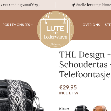
is verzending vanaf €25,-
Snelle levering: binn
PORTEMONNEES
OVER ONS
STE
THL Design -
Schoudertas -
Telefoontasje
€29,95
Kleur: