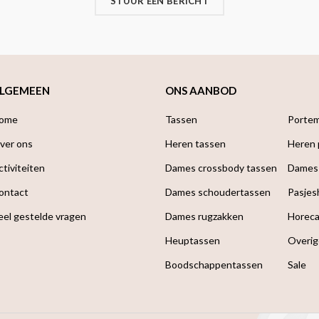
STUUR EEN BERICHT
LGEMEEN
ONS AANBOD
ome
Tassen
Porte
ver ons
Heren tassen
Heren
ctiviteiten
Dames crossbody tassen
Dames
ontact
Dames schoudertassen
Pasjes
eel gestelde vragen
Dames rugzakken
Horec
Heuptassen
Overig
Boodschappen­tassen
Sale