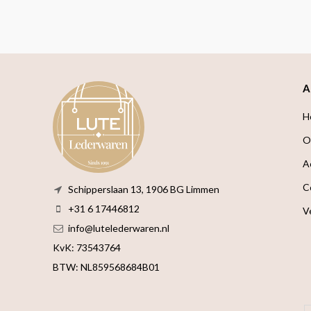
A
H
O
A
C
Schipperslaan 13, 1906 BG Limmen
+31 6 17446812
V
info@lutelederwaren.nl
KvK: 73543764
BTW: NL859568684B01