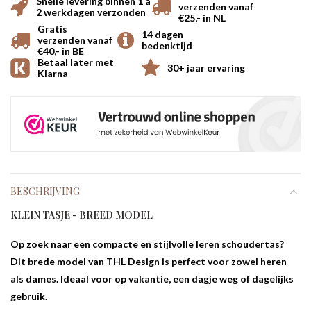
Snelle levering binnen 1 a
verzenden vanaf
2 werkdagen verzonden
€25,- in NL
Gratis
14 dagen
verzenden vanaf
bedenktijd
€40,- in BE
Betaal later met
30+ jaar ervaring
Klarna
BESCHRIJVING
KLEIN TASJE - BREED MODEL
Op zoek naar een compacte en stijlvolle leren schoudertas?
Dit brede model van THL Design is perfect voor zowel heren
als dames. Ideaal voor op vakantie, een dagje weg of dagelijks
gebruik.