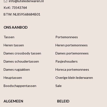
info@lutelederwaren.nl
KvK: 73543764
BTW: NL859568684B01
ONS AANBOD
Tassen
Portemonnees
Heren tassen
Heren portemonnees
Dames crossbody tassen
Dames portemonnees
Dames schoudertassen
Pasjeshouders
Dames rugzakken
Horeca portemonnees
Heuptassen
Overige klein lederwaren
Boodschappen­tassen
Sale
ALGEMEEN
BELEID