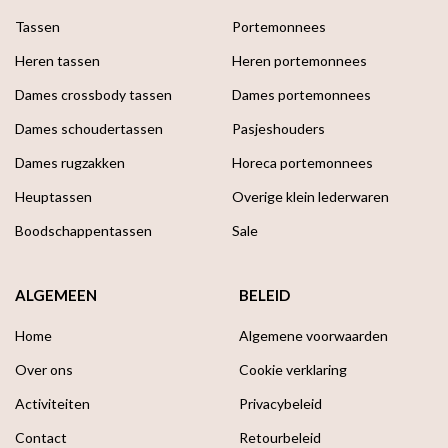
Tassen
Portemonnees
Heren tassen
Heren portemonnees
Dames crossbody tassen
Dames portemonnees
Dames schoudertassen
Pasjeshouders
Dames rugzakken
Horeca portemonnees
Heuptassen
Overige klein lederwaren
Boodschappen­tassen
Sale
ALGEMEEN
BELEID
Home
Algemene voorwaarden
Over ons
Cookie verklaring
Activiteiten
Privacybeleid
Contact
Retourbeleid