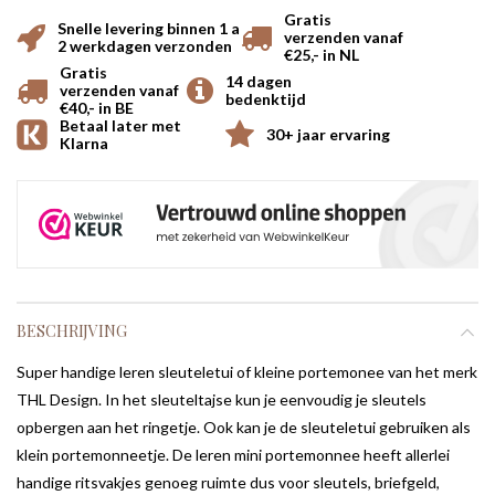
Gratis
Snelle levering binnen 1 a
verzenden vanaf
2 werkdagen verzonden
€25,- in NL
Gratis
14 dagen
verzenden vanaf
bedenktijd
€40,- in BE
Betaal later met
30+ jaar ervaring
Klarna
BESCHRIJVING
Super handige leren sleuteletui of kleine portemonee van het merk
THL Design. In het sleuteltajse kun je eenvoudig je sleutels
opbergen aan het ringetje. Ook kan je de sleuteletui gebruiken als
klein portemonneetje. De leren mini portemonnee heeft allerlei
handige ritsvakjes genoeg ruimte dus voor sleutels, briefgeld,