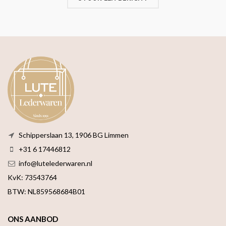
Schipperslaan 13, 1906 BG Limmen
+31 6 17446812
info@lutelederwaren.nl
KvK: 73543764
BTW: NL859568684B01
ONS AANBOD