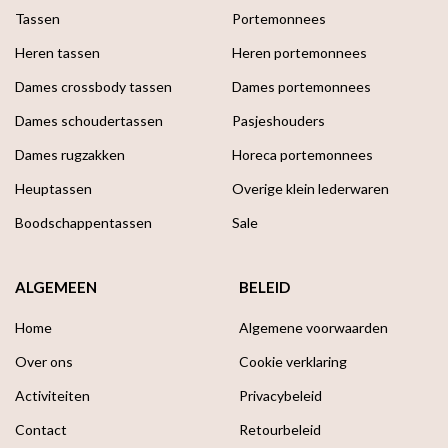
Tassen
Portemonnees
Heren tassen
Heren portemonnees
Dames crossbody tassen
Dames portemonnees
Dames schoudertassen
Pasjeshouders
Dames rugzakken
Horeca portemonnees
Heuptassen
Overige klein lederwaren
Boodschappen­tassen
Sale
ALGEMEEN
BELEID
Home
Algemene voorwaarden
Over ons
Cookie verklaring
Activiteiten
Privacybeleid
Contact
Retourbeleid