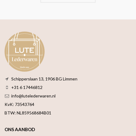
Schipperslaan 13, 1906 BG Limmen
+31 6 17446812
info@lutelederwaren.nl
KvK: 73543764
BTW: NL859568684B01
ONS AANBOD