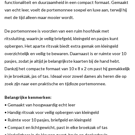
functionaliteit en duurzaamheid in een compact formaat. Gemaakt
van echt leer, voelt de portemonnee soepel en luxe aan, terwijl hij
met de tijd alleen maar mooier wordt.
De portemonnee is voorzien van een ruim hoofdvak met
ritssluiting, waarin je veilig briefgeld, kleingeld en pasjes kunt
opbergen. Het aparte ritsvak biedt extra gemak om kleingeld
overzichtelijk en veilig te bewaren. Daarnaast is er ruimte voor 10
pasjes, zodat je altijd je belangrijkste kaarten bij de hand hebt.
Dankzij het compacte formaat van 10 x 8 x 2 cm past hij gemakkelijk
in je broekzak, jas of tas. Ideaal voor zowel dames als heren die op
zoek zijn naar een praktische en tijdloze portemonnee.
Belangrijke kenmerken:
• Gemaakt van hoogwaardig echt leer
• Handig ritsvak voor veilig opbergen van kleingeld
• Ruimte voor 10 pasjes, briefgeld en kleingeld
• Compact en lichtgewicht, past in elke broekzak of tas
• Verkrijgbaar in de kleuren zwart, bruin en donkerbruin