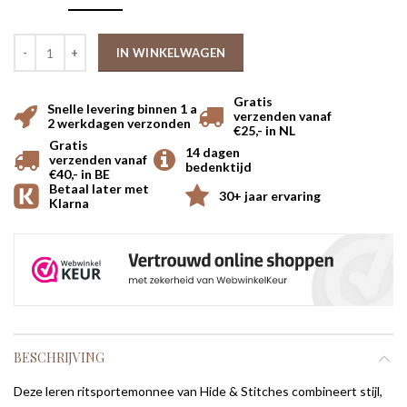
IN WINKELWAGEN
Gratis
Snelle levering binnen 1 a
verzenden vanaf
2 werkdagen verzonden
€25,- in NL
Gratis
14 dagen
verzenden vanaf
bedenktijd
€40,- in BE
Betaal later met
30+ jaar ervaring
Klarna
BESCHRIJVING
Deze leren ritsportemonnee van Hide & Stitches combineert stijl,