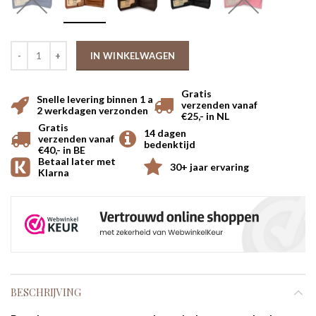
IN WINKELWAGEN
Gratis
Snelle levering binnen 1 a
verzenden vanaf
2 werkdagen verzonden
€25,- in NL
Gratis
14 dagen
verzenden vanaf
bedenktijd
€40,- in BE
Betaal later met
30+ jaar ervaring
Klarna
BESCHRIJVING