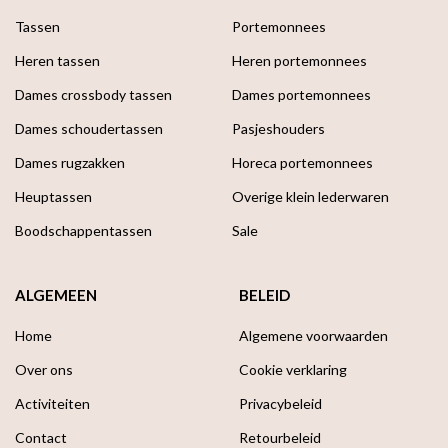
Tassen
Portemonnees
Heren tassen
Heren portemonnees
Dames crossbody tassen
Dames portemonnees
Dames schoudertassen
Pasjeshouders
Dames rugzakken
Horeca portemonnees
Heuptassen
Overige klein lederwaren
Boodschappen­tassen
Sale
ALGEMEEN
BELEID
Home
Algemene voorwaarden
Over ons
Cookie verklaring
Activiteiten
Privacybeleid
Contact
Retourbeleid