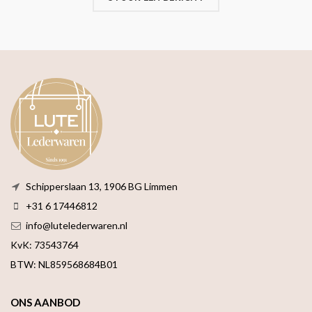
Schipperslaan 13, 1906 BG Limmen
+31 6 17446812
info@lutelederwaren.nl
KvK: 73543764
BTW: NL859568684B01
ONS AANBOD