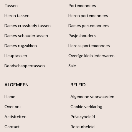
Tassen
Portemonnees
Heren tassen
Heren portemonnees
Dames crossbody tassen
Dames portemonnees
Dames schoudertassen
Pasjeshouders
Dames rugzakken
Horeca portemonnees
Heuptassen
Overige klein lederwaren
Boodschappen­tassen
Sale
ALGEMEEN
BELEID
Home
Algemene voorwaarden
Over ons
Cookie verklaring
Activiteiten
Privacybeleid
Contact
Retourbeleid