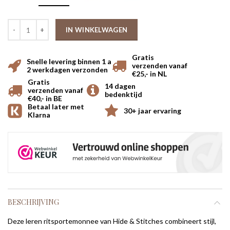
IN WINKELWAGEN
Gratis
Snelle levering binnen 1 a
verzenden vanaf
2 werkdagen verzonden
€25,- in NL
Gratis
14 dagen
verzenden vanaf
bedenktijd
€40,- in BE
Betaal later met
30+ jaar ervaring
Klarna
BESCHRIJVING
Deze leren ritsportemonnee van Hide & Stitches combineert stijl,