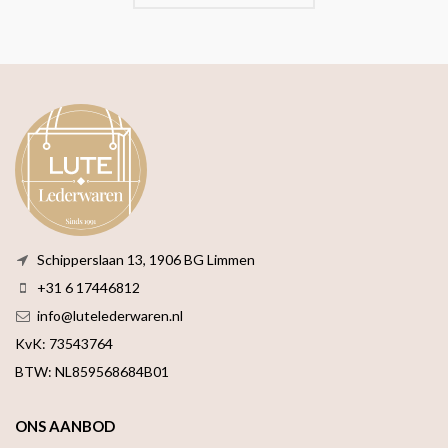
Schipperslaan 13, 1906 BG Limmen
+31 6 17446812
info@lutelederwaren.nl
KvK: 73543764
BTW: NL859568684B01
ONS AANBOD