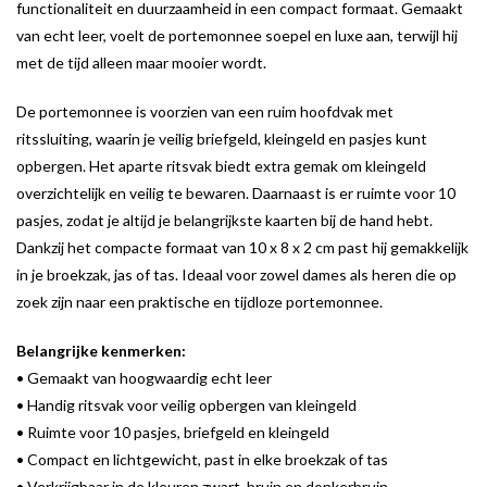
functionaliteit en duurzaamheid in een compact formaat. Gemaakt
van echt leer, voelt de portemonnee soepel en luxe aan, terwijl hij
met de tijd alleen maar mooier wordt.
De portemonnee is voorzien van een ruim hoofdvak met
ritssluiting, waarin je veilig briefgeld, kleingeld en pasjes kunt
opbergen. Het aparte ritsvak biedt extra gemak om kleingeld
overzichtelijk en veilig te bewaren. Daarnaast is er ruimte voor 10
pasjes, zodat je altijd je belangrijkste kaarten bij de hand hebt.
Dankzij het compacte formaat van 10 x 8 x 2 cm past hij gemakkelijk
in je broekzak, jas of tas. Ideaal voor zowel dames als heren die op
zoek zijn naar een praktische en tijdloze portemonnee.
Belangrijke kenmerken:
• Gemaakt van hoogwaardig echt leer
• Handig ritsvak voor veilig opbergen van kleingeld
• Ruimte voor 10 pasjes, briefgeld en kleingeld
• Compact en lichtgewicht, past in elke broekzak of tas
• Verkrijgbaar in de kleuren zwart, bruin en donkerbruin