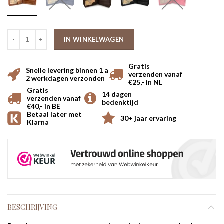
IN WINKELWAGEN
Gratis
Snelle levering binnen 1 a
verzenden vanaf
2 werkdagen verzonden
€25,- in NL
Gratis
14 dagen
verzenden vanaf
bedenktijd
€40,- in BE
Betaal later met
30+ jaar ervaring
Klarna
BESCHRIJVING