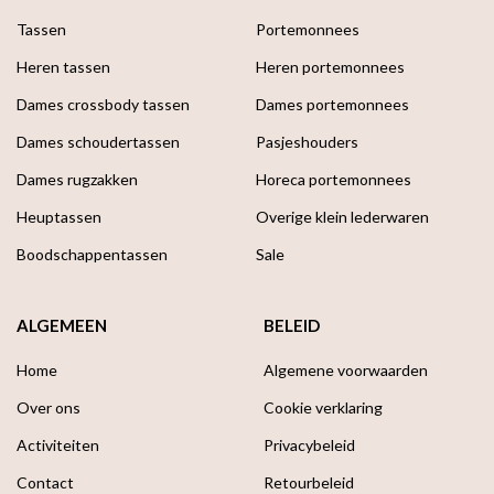
Tassen
Portemonnees
Heren tassen
Heren portemonnees
Dames crossbody tassen
Dames portemonnees
Dames schoudertassen
Pasjeshouders
Dames rugzakken
Horeca portemonnees
Heuptassen
Overige klein lederwaren
Boodschappen­tassen
Sale
ALGEMEEN
BELEID
Home
Algemene voorwaarden
Over ons
Cookie verklaring
Activiteiten
Privacybeleid
Contact
Retourbeleid