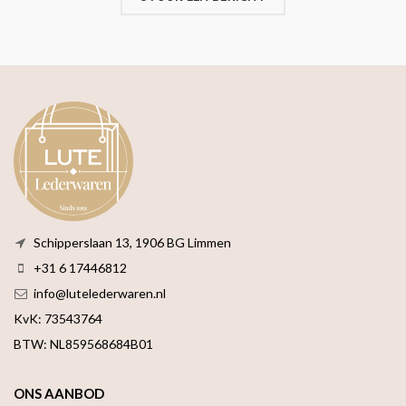
Schipperslaan 13, 1906 BG Limmen
+31 6 17446812
info@lutelederwaren.nl
KvK: 73543764
BTW: NL859568684B01
ONS AANBOD