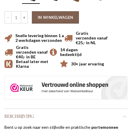
IN WINKELWAGEN
Gratis
Snelle levering binnen 1 a
verzenden vanaf
2 werkdagen verzonden
€25,- in NL
Gratis
14 dagen
verzenden vanaf
bedenktijd
€40,- in BE
Betaal later met
30+ jaar ervaring
Klarna
BESCHRIJVING
Bent u op zoek naar een stijlvolle en praktische
portemonnee