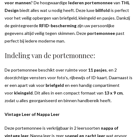
voor mannen
? De hoogwaardige
lederen portemonnee
van
THL
Design
biedt alles wat u nodig heeft. Deze luxe
billfold
is perfect
voor het veilig opbergen van briefgeld, kleingeld en pasjes. Dankzij
de geïntegreerde
RFID-bescherming
zijn uw persoonlijke
gegevens altijd veilig tegen skimmen. Deze
portemonnee
past
perfect bij iedere moderne man.
Indeling van de portemonnee:
De portemonnee beschikt over ruimte voor
11 pasjes
, en 2
doorzichtige vensters voor foto's, rijbewijs of ID-kaart. Daarnaast is
er een apart vak voor
briefgeld
en een handig compartiment
voor
kleingeld
. Dit alles in een compact formaat van
13 x 9 cm
,
zodat u alles georganiseerd en binnen handbereik heeft.
Vintage Leer of Nappa Leer
Deze portemonnee is verkrijgbaar in 2 leersoorten
nappa of
vintage leer.
Nappa leer is zeer
soepel en zacht leer
wat ervoor