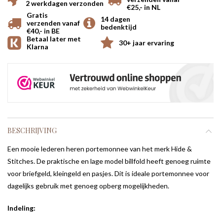
2 werkdagen verzonden
€25,- in NL
Gratis
14 dagen
verzenden vanaf
bedenktijd
€40,- in BE
Betaal later met
30+ jaar ervaring
Klarna
BESCHRIJVING
Een mooie lederen heren portemonnee van het merk Hide &
Stitches. De praktische en lage model billfold heeft genoeg ruimte
voor briefgeld, kleingeld en pasjes.
Dit is ideale portemonnee voor
dagelijks gebruik met genoeg opberg mogelijkheden.
Indeling: