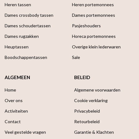
Heren tassen
Heren portemonnees
Dames crossbody tassen
Dames portemonnees
Dames schoudertassen
Pasjeshouders
Dames rugzakken
Horeca portemonnees
Heuptassen
Overige klein lederwaren
Boodschappen­tassen
Sale
ALGEMEEN
BELEID
Home
Algemene voorwaarden
Over ons
Cookie verklaring
Activiteiten
Privacybeleid
Contact
Retourbeleid
Veel gestelde vragen
Garantie & Klachten