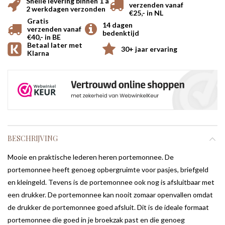
Snelle levering binnen 1 a
verzenden vanaf
2 werkdagen verzonden
€25,- in NL
Gratis
14 dagen
verzenden vanaf
bedenktijd
€40,- in BE
Betaal later met
30+ jaar ervaring
Klarna
BESCHRIJVING
Mooie en praktische lederen heren portemonnee. De
portemonnee heeft genoeg opbergruimte voor pasjes, briefgeld
en kleingeld. Tevens is de portemonnee ook nog is afsluitbaar met
een drukker. De portemonnee kan nooit zomaar openvallen omdat
de drukker de portemonnee goed afsluit. Dit is de ideale formaat
portemonnee die goed in je broekzak past en die genoeg