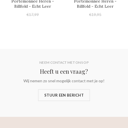
Portemonnee Heren -
Portemonnee Heren -
Billfold - Echt Leer
Billfold - Echt Leer
€17,99
€19,95
€17,95
€17,95
NEEM CONTACT MET ONS OP
Heeft u een vraag?
Wij nemen zo snel mogelijk contact met je op!
STUUR EEN BERICHT